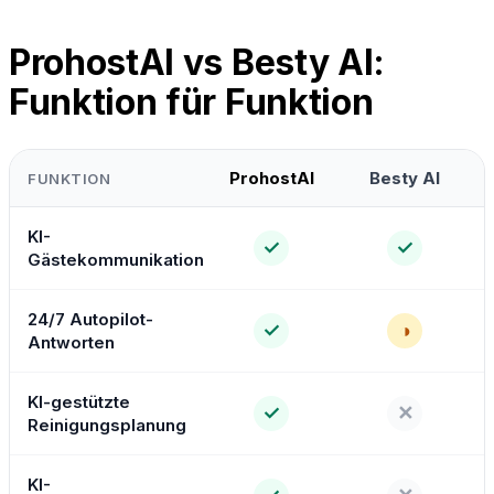
ProhostAI vs Besty AI:
Funktion für Funktion
ProhostAI
Besty AI
FUNKTION
KI-
✓
✓
Gästekommunikation
24/7 Autopilot-
✓
◑
Antworten
KI-gestützte
✓
✕
Reinigungsplanung
KI-