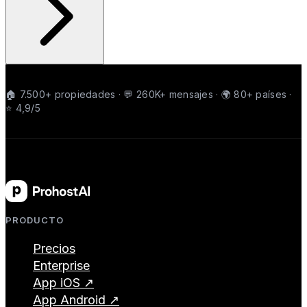
🏠 7.500+ propiedades · 💬 260K+ mensajes · 🌍 80+ países ·
⭐ 4,9/5
PRODUCTO
Precios
Enterprise
App iOS ↗
App Android ↗