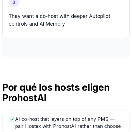
3
They want a co-host with deeper Autopilot
controls and AI Memory
Por qué los hosts eligen
ProhostAI
AI co-host that layers on top of any PMS —
✓
pair Hostex with ProhostAI rather than choose