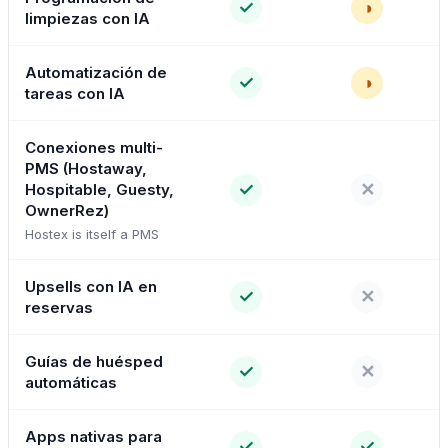
✓
◑
limpiezas con IA
Automatización de
✓
◑
tareas con IA
Conexiones multi-
PMS (Hostaway,
✓
✕
Hospitable, Guesty,
OwnerRez)
Hostex is itself a PMS
Upsells con IA en
✓
✕
reservas
Guías de huésped
✓
✕
automáticas
Apps nativas para
✓
✓