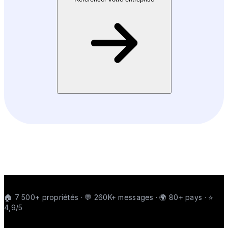
🏠 7 500+ propriétés · 💬 260K+ messages · 🌍 80+ pays · ⭐
4,9/5