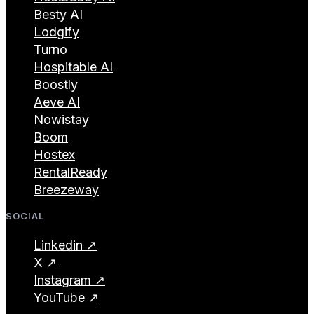
Besty AI
Lodgify
Turno
Hospitable AI
Boostly
Aeve AI
Nowistay
Boom
Hostex
RentalReady
Breezeway
SOCIAL
Linkedin ↗
X ↗
Instagram ↗
YouTube ↗