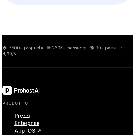
🏠 7.500+ proprietà · 💬 260K+ messaggi · 🌍 80+ paesi · ⭐
4,99/5
PRODOTTO
Prezzi
Enterprise
App iOS ↗