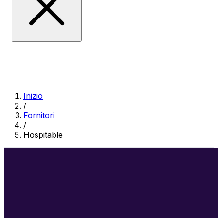
Inizio
/
Fornitori
/
Hospitable