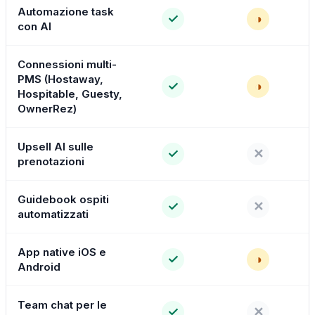
Automazione task
✓
◑
con AI
Connessioni multi-
PMS (Hostaway,
✓
◑
Hospitable, Guesty,
OwnerRez)
Upsell AI sulle
✓
✕
prenotazioni
Guidebook ospiti
✓
✕
automatizzati
App native iOS e
✓
◑
Android
Team chat per le
✓
✕