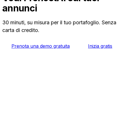
gratuito ti permette di provarlo prima sui tuoi
annunci
annunci.
30 minuti, su misura per il tuo portafoglio. Senza
carta di credito.
Prenota una demo gratuita
Inizia gratis