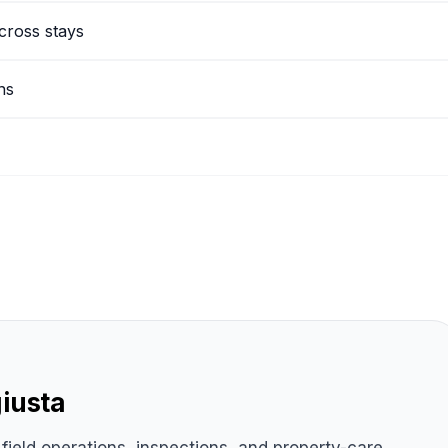
cross stays
ns
iusta