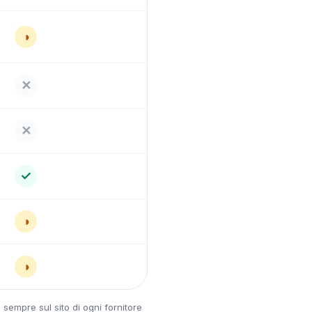
◑
✕
✕
✓
◑
◑
 sempre sul sito di ogni fornitore