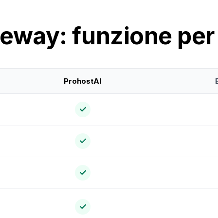
eway: funzione per
ProhostAI
✓
✓
✓
✓