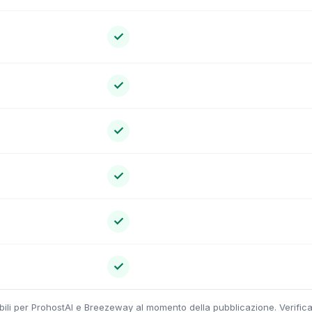
,
✓
✓
✓
✓
✓
✓
ibili per ProhostAI e Breezeway al momento della pubblicazione. Verifica