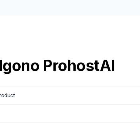
elgono ProhostAI
product