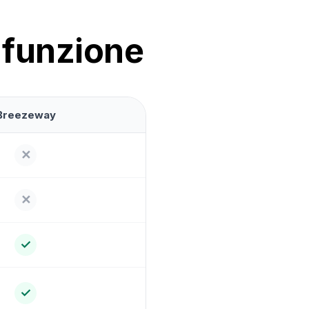
 funzione
Breezeway
✕
✕
✓
✓