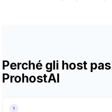
Perché gli host pa
ProhostAI
1