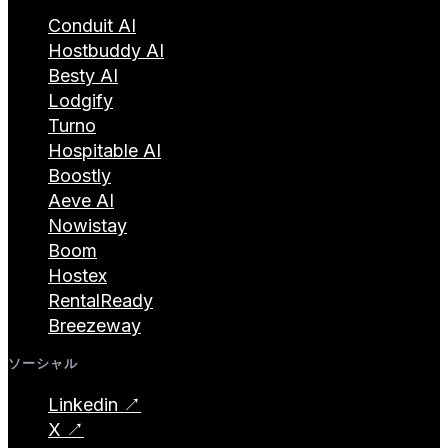
Conduit AI
Hostbuddy AI
Besty AI
Lodgify
Turno
Hospitable AI
Boostly
Aeve AI
Nowistay
Boom
Hostex
RentalReady
Breezeway
ソーシャル
Linkedin ↗
X ↗