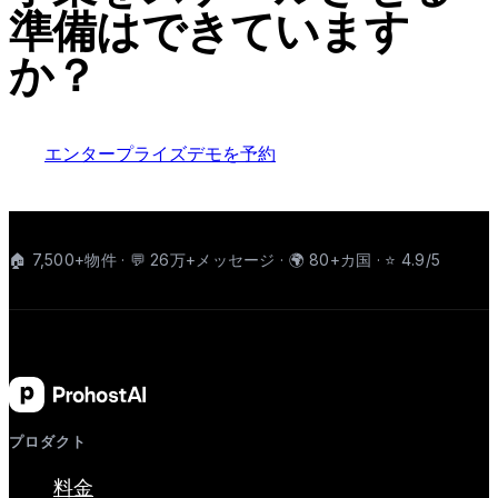
準備はできています
か？
エンタープライズデモを予約
🏠 7,500+物件 · 💬 26万+メッセージ · 🌍 80+カ国 · ⭐ 4.9/5
プロダクト
料金