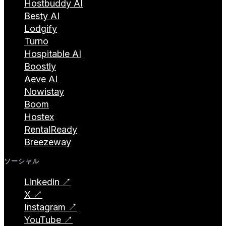
Hostbuddy AI
Besty AI
Lodgify
Turno
Hospitable AI
Boostly
Aeve AI
Nowistay
Boom
Hostex
RentalReady
Breezeway
ソーシャル
Linkedin ↗
X ↗
Instagram ↗
YouTube ↗