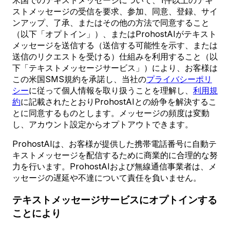
米国でのテキストメッセージについて、1件以上のテキ
ストメッセージの受信を要求、参加、同意、登録、サイ
ンアップ、了承、またはその他の方法で同意すること
（以下「オプトイン」）、またはProhostAIがテキスト
メッセージを送信する（送信する可能性を示す、または
送信のリクエストを受ける）仕組みを利用すること（以
下「テキストメッセージサービス」）により、お客様は
この米国SMS規約を承諾し、当社の
プライバシーポリ
シー
に従って個人情報を取り扱うことを理解し、
利用規
約
に記載されたとおりProhostAIとの紛争を解決するこ
とに同意するものとします。メッセージの頻度は変動
し、アカウント設定からオプトアウトできます。
ProhostAIは、お客様が提供した携帯電話番号に自動テ
キストメッセージを配信するために商業的に合理的な努
力を行います。ProhostAIおよび無線通信事業者は、メ
ッセージの遅延や不達について責任を負いません。
テキストメッセージサービスにオプトインする
ことにより