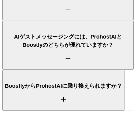
接続します。ほとんどのホストは、Boostlyと組み合
わせるのではなく、PMSの上でProhostAIを動かして
います。
ProhostAIは、座席ごとの追加料金がない、わかりや
AIゲストメッセージングには、ProhostAIと
すいリスティング単位の料金体系を採用しており、無
Boostlyのどちらが優れていますか？
料プランから始められます。Boostlyの料金はティア
やアドオンによって異なるため、最新の数値は両社の
サイトでご確認ください。上の比較で、それぞれの料
金へのアプローチを記載しています。
AIゲストメッセージングはProhostAIの中核です。24
BoostlyからProhostAIに乗り換えられますか？
時間365日のAutopilot返信、確信度に基づく引き継
ぎ、各物件を学習するAI Memoryを備えています。
Boostlyは、そのカテゴリーによっては、メッセージ
ングを数ある機能の一つとして扱う場合があります。
上の表で両者を直接比較できます。
はい。PMSまたはAirbnbアカウントを接続すると、
ProhostAIがリスティングをインポートし、あなたの