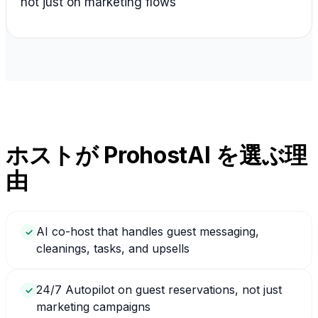
not just on marketing flows
ホストが ProhostAI を選ぶ理
由
AI co-host that handles guest messaging,
✓
cleanings, tasks, and upsells
24/7 Autopilot on guest reservations, not just
✓
marketing campaigns