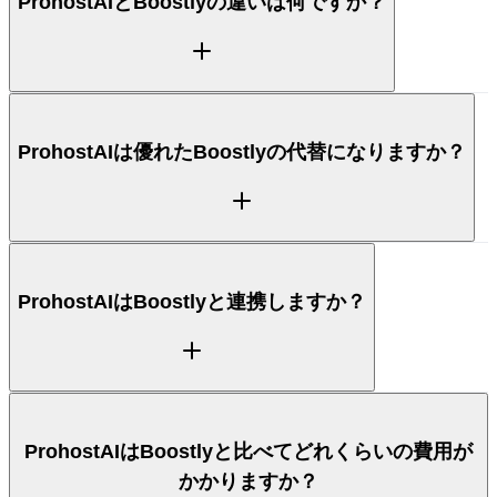
ProhostAIとBoostlyの違いは何ですか？
ProhostAIは、ゲストメッセージング、清掃、タス
ProhostAIは優れたBoostlyの代替になりますか？
ク、アップセルを一つのプロダクトで処理するAIコホ
ストで、24時間365日のAutopilotとAI Memoryを備
えています。Boostly（Marketing Automation）はそ
のコア領域に強みがあります。上の比較表で、各ツー
ルがどこで優れているかを並べて確認できます。
メッセージング、清掃、タスク、アップセルを横断す
ProhostAIはBoostlyと連携しますか？
る一つのAIコホストを求めるホストにとって、
ProhostAIは優れたBoostlyの代替です。多くのホス
トが、ツールを統合し、24時間365日のAutopilot返
信を得て、Hostaway、Hospitable、Guesty、
OwnerRezを一か所に接続するために乗り換えていま
ProhostAIはBoostlyに直接ではなく、お使いの物件
ProhostAIはBoostlyと比べてどれくらいの費用が
す。
管理システムであるHostaway、Hospitable、
かかりますか？
Guesty、OwnerRez、さらにAirbnbへの直接接続に