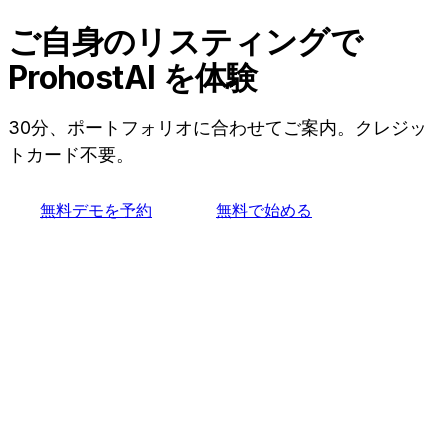
履歴からAI Memoryの構築を開始します。そのた
め、すべてを一から作り直すことなく、Boostlyから
ご自身のリスティングで
移行できます。無料プランで、まずは自分のリスティ
ProhostAI を体験
ングで試せます。
30分、ポートフォリオに合わせてご案内。クレジッ
トカード不要。
無料デモを予約
無料で始める