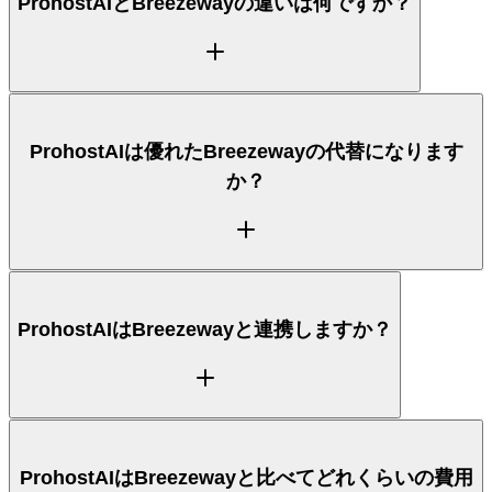
ProhostAIとBreezewayの違いは何ですか？
ProhostAIは、ゲストメッセージング、清掃、タス
ProhostAIは優れたBreezewayの代替になります
ク、アップセルを一つのプロダクトで処理するAIコホ
か？
ストで、24時間365日のAutopilotとAI Memoryを備
えています。Breezeway（Property Care &
Operations）はそのコア領域に強みがあります。上
の比較表で、各ツールがどこで優れているかを並べて
確認できます。
メッセージング、清掃、タスク、アップセルを横断す
ProhostAIはBreezewayと連携しますか？
る一つのAIコホストを求めるホストにとって、
ProhostAIは優れたBreezewayの代替です。多くのホ
ストが、ツールを統合し、24時間365日のAutopilot
返信を得て、Hostaway、Hospitable、Guesty、
OwnerRezを一か所に接続するために乗り換えていま
ProhostAIはBreezewayに直接ではなく、お使いの物
ProhostAIはBreezewayと比べてどれくらいの費用
す。
件管理システムであるHostaway、Hospitable、