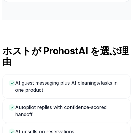
ホストが ProhostAI を選ぶ理
由
AI guest messaging plus AI cleanings/tasks in
✓
one product
Autopilot replies with confidence-scored
✓
handoff
AI upsells on reservations
✓