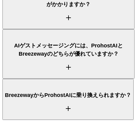
がかかりますか？
Guesty、OwnerRez、さらにAirbnbへの直接接続に
接続します。ほとんどのホストは、Breezewayと組
み合わせるのではなく、PMSの上でProhostAIを動か
しています。
ProhostAIは、座席ごとの追加料金がない、わかりや
AIゲストメッセージングには、ProhostAIと
すいリスティング単位の料金体系を採用しており、無
Breezewayのどちらが優れていますか？
料プランから始められます。Breezewayの料金はテ
ィアやアドオンによって異なるため、最新の数値は両
社のサイトでご確認ください。上の比較で、それぞれ
の料金へのアプローチを記載しています。
AIゲストメッセージングはProhostAIの中核です。24
BreezewayからProhostAIに乗り換えられますか？
時間365日のAutopilot返信、確信度に基づく引き継
ぎ、各物件を学習するAI Memoryを備えています。
Breezewayは、そのカテゴリーによっては、メッセ
ージングを数ある機能の一つとして扱う場合がありま
す。上の表で両者を直接比較できます。
はい。PMSまたはAirbnbアカウントを接続すると、