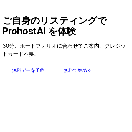
ProhostAIがリスティングをインポートし、あなたの
履歴からAI Memoryの構築を開始します。そのた
め、すべてを一から作り直すことなく、Breezeway
ご自身のリスティングで
から移行できます。無料プランで、まずは自分のリス
ProhostAI を体験
ティングで試せます。
30分、ポートフォリオに合わせてご案内。クレジッ
トカード不要。
無料デモを予約
無料で始める