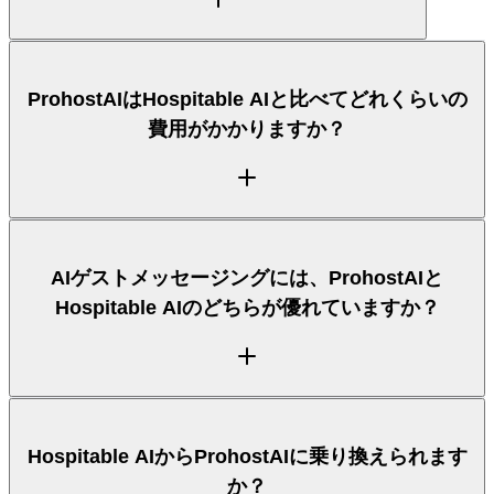
ホストが、ツールを統合し、24時間365日の
Autopilot返信を得て、Hostaway、Hospitable、
Guesty、OwnerRezを一か所に接続するために乗り
ProhostAIはHospitable AIに直接ではなく、お使いの
ProhostAIはHospitable AIと比べてどれくらいの
換えています。
物件管理システムであるHostaway、Hospitable、
費用がかかりますか？
Guesty、OwnerRez、さらにAirbnbへの直接接続に
接続します。ほとんどのホストは、Hospitable AIと
組み合わせるのではなく、PMSの上でProhostAIを動
かしています。
ProhostAIは、座席ごとの追加料金がない、わかりや
AIゲストメッセージングには、ProhostAIと
すいリスティング単位の料金体系を採用しており、無
Hospitable AIのどちらが優れていますか？
料プランから始められます。Hospitable AIの料金は
ティアやアドオンによって異なるため、最新の数値は
両社のサイトでご確認ください。上の比較で、それぞ
れの料金へのアプローチを記載しています。
AIゲストメッセージングはProhostAIの中核です。24
Hospitable AIからProhostAIに乗り換えられます
時間365日のAutopilot返信、確信度に基づく引き継
か？
ぎ、各物件を学習するAI Memoryを備えています。