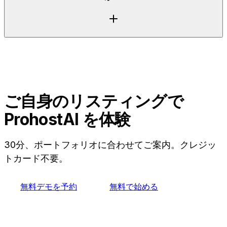
Hospitable AIは、そのカテゴリーによっては、メッ
セージングを数ある機能の一つとして扱う場合があり
ます。上の表で両者を直接比較できます。
はい。PMSまたはAirbnbアカウントを接続すると、
ProhostAIがリスティングをインポートし、あなたの
履歴からAI Memoryの構築を開始します。そのた
め、すべてを一から作り直すことなく、Hospitable
ご自身のリスティングで
AIから移行できます。無料プランで、まずは自分のリ
ProhostAI を体験
スティングで試せます。
30分、ポートフォリオに合わせてご案内。クレジッ
トカード不要。
無料デモを予約
無料で始める