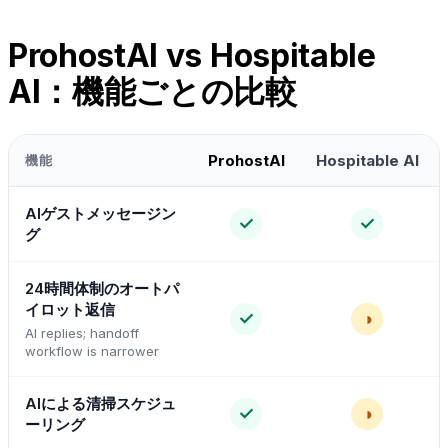
ProhostAI vs Hospitable
AI：機能ごとの比較
ProhostAI
Hospitable AI
機能
AIゲストメッセージン
✓
✓
グ
24時間体制のオートパ
イロット返信
✓
◑
AI replies; handoff
workflow is narrower
AIによる清掃スケジュ
✓
◑
ーリング