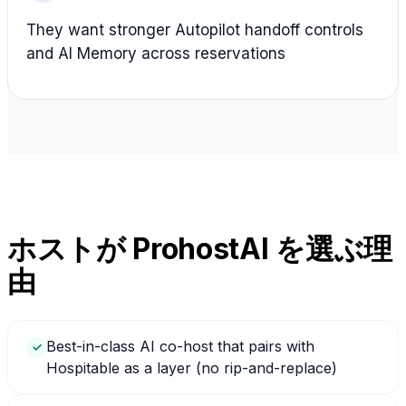
They want stronger Autopilot handoff controls
and AI Memory across reservations
ホストが ProhostAI を選ぶ理
由
Best-in-class AI co-host that pairs with
✓
Hospitable as a layer (no rip-and-replace)