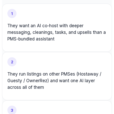
1
They want an AI co-host with deeper
messaging, cleanings, tasks, and upsells than a
PMS-bundled assistant
2
They run listings on other PMSes (Hostaway /
Guesty / OwnerRez) and want one AI layer
across all of them
3