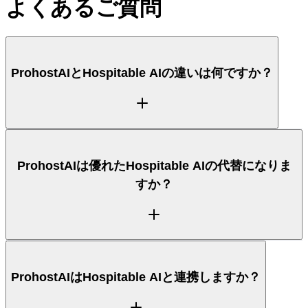
よくあるご質問
ProhostAIとHospitable AIの違いは何ですか？
ProhostAIは、ゲストメッセージング、清掃、タス
ProhostAIは優れたHospitable AIの代替になりま
ク、アップセルを一つのプロダクトで処理するAIコホ
すか？
ストで、24時間365日のAutopilotとAI Memoryを備
えています。Hospitable AI（Property Management
System）はそのコア領域に強みがあります。上の比
較表で、各ツールがどこで優れているかを並べて確認
できます。
メッセージング、清掃、タスク、アップセルを横断す
ProhostAIはHospitable AIと連携しますか？
る一つのAIコホストを求めるホストにとって、
ProhostAIは優れたHospitable AIの代替です。多くの