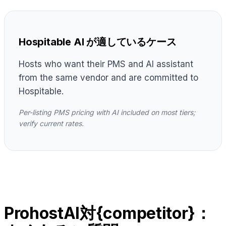
Hospitable AI が適しているケース
Hosts who want their PMS and AI assistant
from the same vendor and are committed to
Hospitable.
Per-listing PMS pricing with AI included on most tiers;
verify current rates.
ProhostAI対{competitor}：