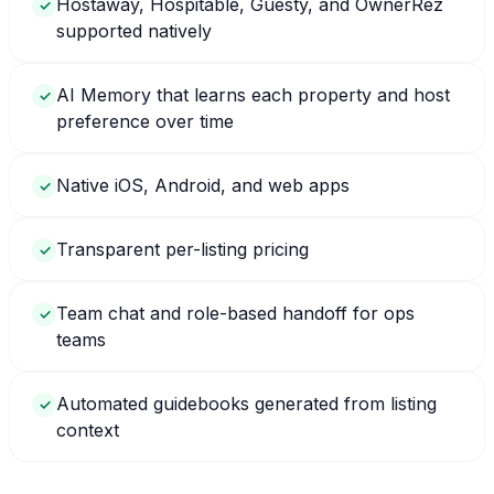
Hostaway, Hospitable, Guesty, and OwnerRez
✓
supported natively
AI Memory that learns each property and host
✓
preference over time
Native iOS, Android, and web apps
✓
Transparent per-listing pricing
✓
Team chat and role-based handoff for ops
✓
teams
Automated guidebooks generated from listing
✓
context