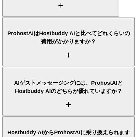
ProhostAIは優れたHostbuddy AIの代替です。多く
のホストが、ツールを統合し、24時間365日の
Autopilot返信を得て、Hostaway、Hospitable、
Guesty、OwnerRezを一か所に接続するために乗り
ProhostAIはHostbuddy AIに直接ではなく、お使い
ProhostAIはHostbuddy AIと比べてどれくらいの
換えています。
の物件管理システムであるHostaway、Hospitable、
費用がかかりますか？
Guesty、OwnerRez、さらにAirbnbへの直接接続に
接続します。ほとんどのホストは、Hostbuddy AIと
組み合わせるのではなく、PMSの上でProhostAIを動
かしています。
ProhostAIは、座席ごとの追加料金がない、わかりや
AIゲストメッセージングには、ProhostAIと
すいリスティング単位の料金体系を採用しており、無
Hostbuddy AIのどちらが優れていますか？
料プランから始められます。Hostbuddy AIの料金は
ティアやアドオンによって異なるため、最新の数値は
両社のサイトでご確認ください。上の比較で、それぞ
れの料金へのアプローチを記載しています。
AIゲストメッセージングはProhostAIの中核です。24
Hostbuddy AIからProhostAIに乗り換えられます
時間365日のAutopilot返信、確信度に基づく引き継