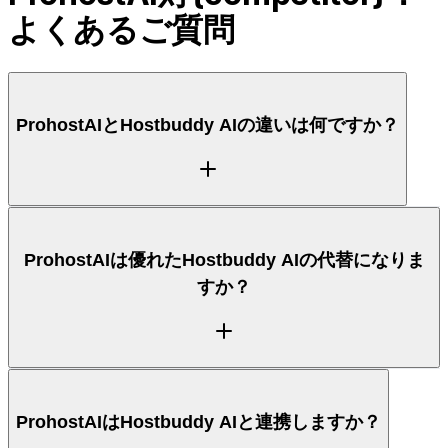
よくあるご質問
ProhostAIとHostbuddy AIの違いは何ですか？
ProhostAIは、ゲストメッセージング、清掃、タス
ProhostAIは優れたHostbuddy AIの代替になりま
ク、アップセルを一つのプロダクトで処理するAIコホ
すか？
ストで、24時間365日のAutopilotとAI Memoryを備
えています。Hostbuddy AI（AI Co-Host）はそのコ
ア領域に強みがあります。上の比較表で、各ツールが
どこで優れているかを並べて確認できます。
メッセージング、清掃、タスク、アップセルを横断す
ProhostAIはHostbuddy AIと連携しますか？
る一つのAIコホストを求めるホストにとって、