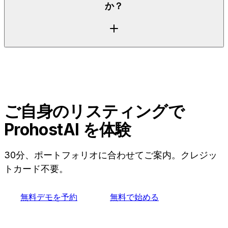
か？
ぎ、各物件を学習するAI Memoryを備えています。
Hostbuddy AIは、そのカテゴリーによっては、メッ
セージングを数ある機能の一つとして扱う場合があり
ます。上の表で両者を直接比較できます。
はい。PMSまたはAirbnbアカウントを接続すると、
ProhostAIがリスティングをインポートし、あなたの
履歴からAI Memoryの構築を開始します。そのた
め、すべてを一から作り直すことなく、Hostbuddy
ご自身のリスティングで
AIから移行できます。無料プランで、まずは自分のリ
ProhostAI を体験
スティングで試せます。
30分、ポートフォリオに合わせてご案内。クレジッ
トカード不要。
無料デモを予約
無料で始める