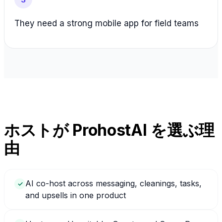
They need a strong mobile app for field teams
ホストが ProhostAI を選ぶ理
由
AI co-host across messaging, cleanings, tasks,
✓
and upsells in one product