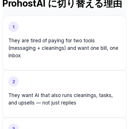
ProhostAI に切り替える理由
1
They are tired of paying for two tools
(messaging + cleanings) and want one bill, one
inbox
2
They want AI that also runs cleanings, tasks,
and upsells — not just replies
3