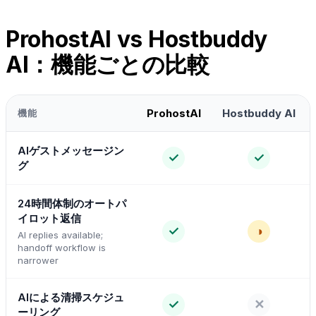
ProhostAI vs Hostbuddy
AI：機能ごとの比較
ProhostAI
Hostbuddy AI
機能
AIゲストメッセージン
✓
✓
グ
24時間体制のオートパ
イロット返信
✓
◑
AI replies available;
handoff workflow is
narrower
AIによる清掃スケジュ
✓
✕
ーリング