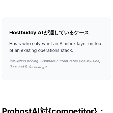
Hostbuddy AI が適しているケース
Hosts who only want an AI inbox layer on top
of an existing operations stack.
Per-listing pricing. Compare current rates side-by-side;
tiers and limits change.
ProhostAI対{competitor}：