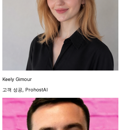
Keely Gimour
고객 성공, ProhostAI