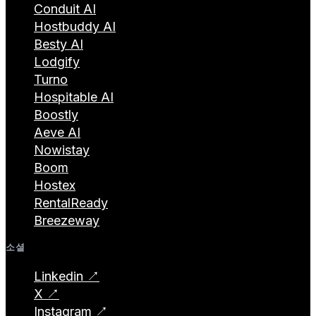
Conduit AI
Hostbuddy AI
Besty AI
Lodgify
Turno
Hospitable AI
Boostly
Aeve AI
Nowistay
Boom
Hostex
RentalReady
Breezeway
소셜
Linkedin ↗
X ↗
Instagram ↗