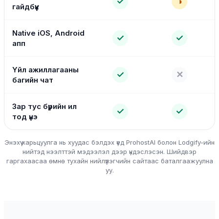
✓
◑
гайдбүүк
Native iOS, Android
✓
✓
апп
Үйл ажиллагааны
✓
✕
багийн чат
Зар тус бүрийн ил
✓
✓
тод үнэ
Энэхүү харьцуулга нь хуудас бэлдэх үед ProhostAI болон Lodgify-ийн
нийтэд нээлттэй мэдээлэл дээр үндэслэсэн. Шийдвэр
гаргахаасаа өмнө тухайн нийлүүлэгчийн сайтаас баталгаажуулна
уу.