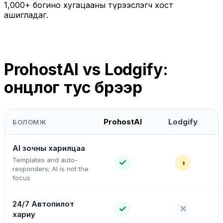
1,000+ богино хугацааны түрээслэгч хост
ашигладаг.
ProhostAI vs Lodgify:
онцлог тус бүрээр
ProhostAI
Lodgify
БОЛОМЖ
AI зочны харилцаа
Templates and auto-
✓
◑
responders; AI is not the
focus
24/7 Автопилот
✓
✕
хариу