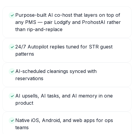
Purpose-built AI co-host that layers on top of
✓
any PMS — pair Lodgify and ProhostAI rather
than rip-and-replace
24/7 Autopilot replies tuned for STR guest
✓
patterns
AI-scheduled cleanings synced with
✓
reservations
AI upsells, AI tasks, and AI memory in one
✓
product
Native iOS, Android, and web apps for ops
✓
teams