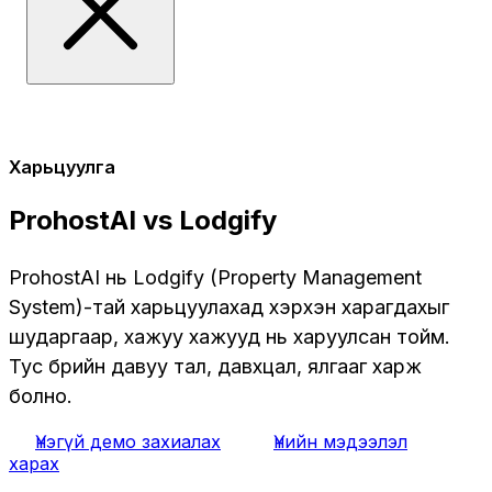
Харьцуулга
ProhostAI vs Lodgify
ProhostAI нь Lodgify (Property Management
System)-тай харьцуулахад хэрхэн харагдахыг
шударгаар, хажуу хажууд нь харуулсан тойм.
Тус бүрийн давуу тал, давхцал, ялгааг харж
болно.
Үнэгүй демо захиалах
Үнийн мэдээлэл
харах