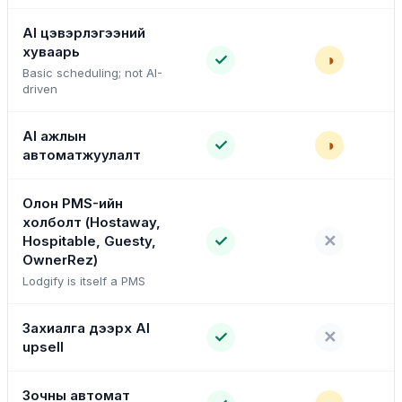
AI цэвэрлэгээний
хуваарь
✓
◑
Basic scheduling; not AI-
driven
AI ажлын
✓
◑
автоматжуулалт
Олон PMS-ийн
холболт (Hostaway,
✓
✕
Hospitable, Guesty,
OwnerRez)
Lodgify is itself a PMS
Захиалга дээрх AI
✓
✕
upsell
Зочны автомат