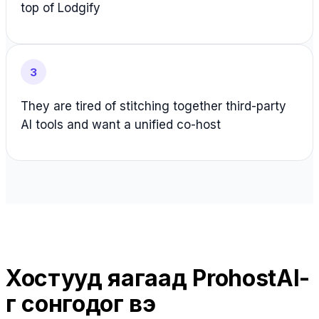
top of Lodgify
3
They are tired of stitching together third-party
AI tools and want a unified co-host
Хостууд яагаад ProhostAI-
г сонгодог вэ