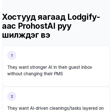
Хостууд яагаад Lodgify-
аас ProhostAI руу
шилждэг вэ
1
They want stronger AI in their guest inbox
without changing their PMS
2
They want AI-driven cleanings/tasks layered on