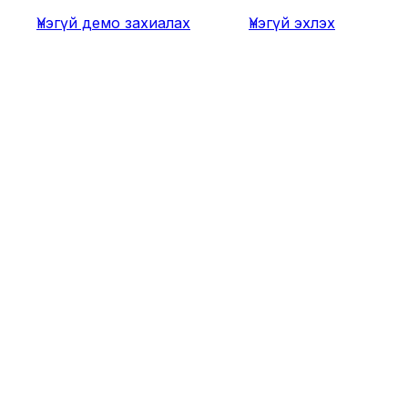
Үнэгүй демо захиалах
Үнэгүй эхлэх