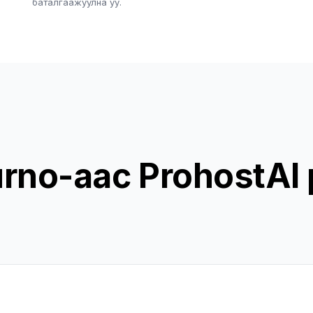
баталгаажуулна уу.
rno-аас ProhostAI