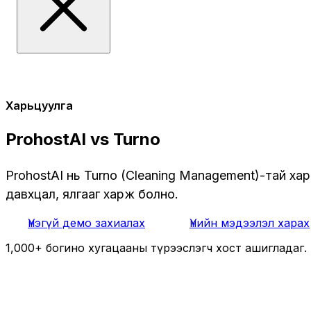
Харьцуулга
ProhostAI vs Turno
ProhostAI нь Turno (Cleaning Management)-тай ха
давхцал, ялгааг харж болно.
Үнэгүй демо захиалах
Үнийн мэдээлэл харах
1,000+ богино хугацааны түрээслэгч хост ашигладаг.