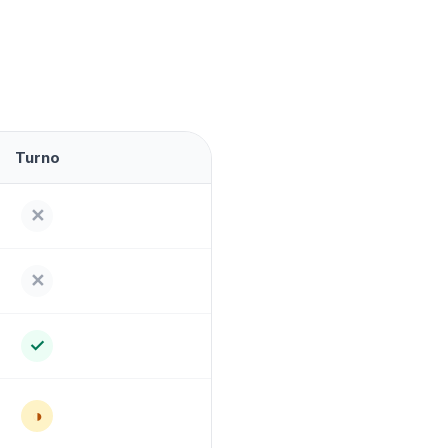
Turno
✕
✕
✓
◑