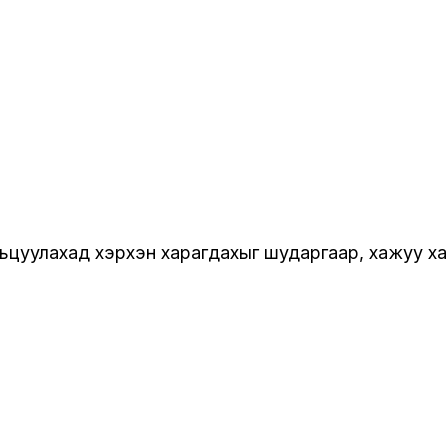
рьцуулахад хэрхэн харагдахыг шударгаар, хажуу ха