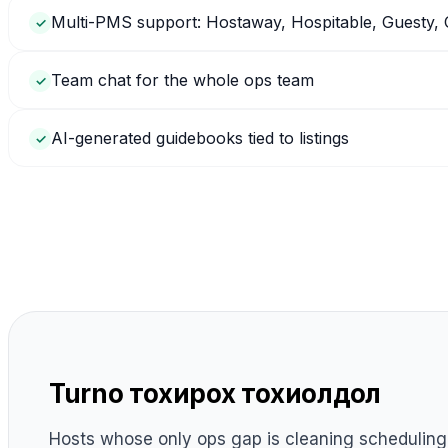
Multi-PMS support: Hostaway, Hospitable, Guesty
✓
Team chat for the whole ops team
✓
AI-generated guidebooks tied to listings
✓
Turno тохирох тохиолдол
Hosts whose only ops gap is cleaning schedulin