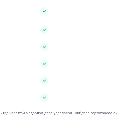
✓
✓
✓
✓
✓
✓
н нийтэд нээлттэй мэдээлэл дээр үндэслэсэн. Шийдвэр гаргахаасаа өм