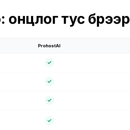
: онцлог тус бүрээр
ProhostAI
✓
✓
✓
✓