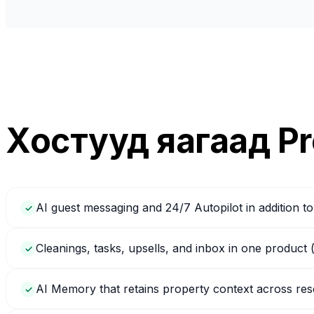
Хостууд яагаад Pr
AI guest messaging and 24/7 Autopilot in addition to
✓
Cleanings, tasks, upsells, and inbox in one product 
✓
AI Memory that retains property context across res
✓