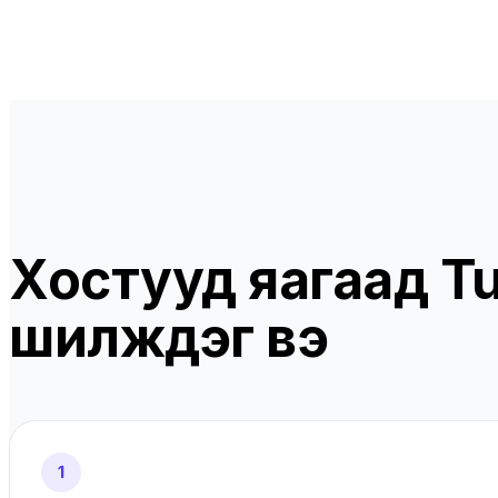
Хостууд яагаад Tu
шилждэг вэ
1