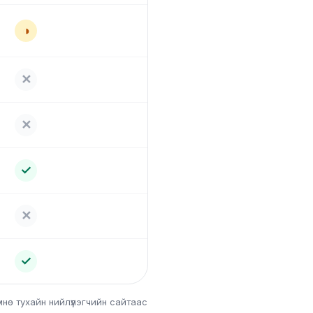
◑
✕
✕
✓
✕
✓
нө тухайн нийлүүлэгчийн сайтаас