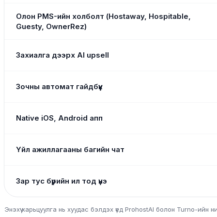
Олон PMS-ийн холболт (Hostaway, Hospitable,
Guesty, OwnerRez)
Захиалга дээрх AI upsell
Зочны автомат гайдбүүк
Native iOS, Android апп
Үйл ажиллагааны багийн чат
Зар тус бүрийн ил тод үнэ
Энэхүү харьцуулга нь хуудас бэлдэх үед ProhostAI болон Turno-ий