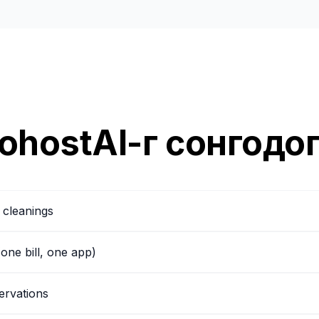
ohostAI-г сонгодог
 cleanings
(one bill, one app)
ervations