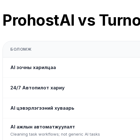
ProhostAI vs Turno
БОЛОМЖ
AI зочны харилцаа
24/7 Автопилот хариу
AI цэвэрлэгээний хуваарь
AI ажлын автоматжуулалт
Cleaning task workflows; not generic AI tasks