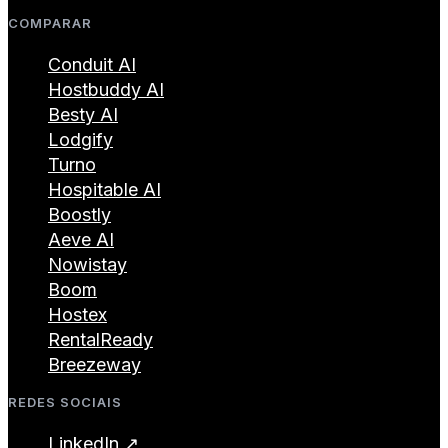
COMPARAR
Conduit AI
Hostbuddy AI
Besty AI
Lodgify
Turno
Hospitable AI
Boostly
Aeve AI
Nowistay
Boom
Hostex
RentalReady
Breezeway
REDES SOCIAIS
LinkedIn ↗