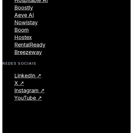
Hospitable AI
Boostly
Aeve AI
Nowistay
Boom
Hostex
RentalReady
Breezeway
REDES SOCIAIS
LinkedIn ↗
X ↗
Instagram ↗
YouTube ↗