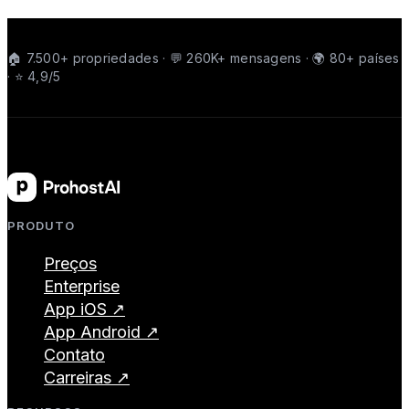
🏠 7.500+ propriedades · 💬 260K+ mensagens · 🌍 80+ países
· ⭐ 4,9/5
PRODUTO
Preços
Enterprise
App iOS ↗
App Android ↗
Contato
Carreiras ↗