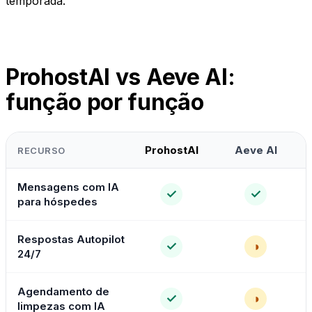
temporada.
ProhostAI vs Aeve AI:
função por função
ProhostAI
Aeve AI
RECURSO
Mensagens com IA
✓
✓
para hóspedes
Respostas Autopilot
✓
◑
24/7
Agendamento de
✓
◑
limpezas com IA