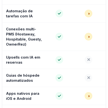
Automação de
✓
◑
tarefas com IA
Conexões multi-
PMS (Hostaway,
✓
◑
Hospitable, Guesty,
OwnerRez)
Upsells com IA em
✓
✕
reservas
Guias de hóspede
✓
✕
automatizados
Apps nativos para
✓
◑
iOS e Android