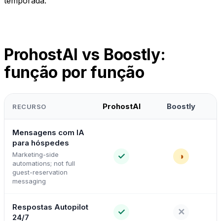
temporada.
ProhostAI vs Boostly:
função por função
ProhostAI
Boostly
RECURSO
Mensagens com IA
para hóspedes
Marketing-side
✓
◑
automations; not full
guest-reservation
messaging
Respostas Autopilot
✓
✕
24/7