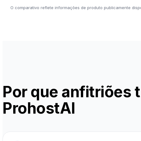
O comparativo reflete informações de produto publicamente dispo
Por que anfitriões 
ProhostAI