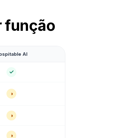
r função
ospitable AI
✓
◑
◑
◑