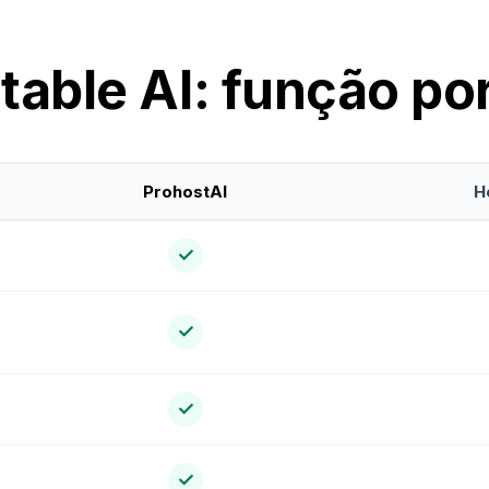
table AI: função po
ProhostAI
H
✓
✓
✓
✓