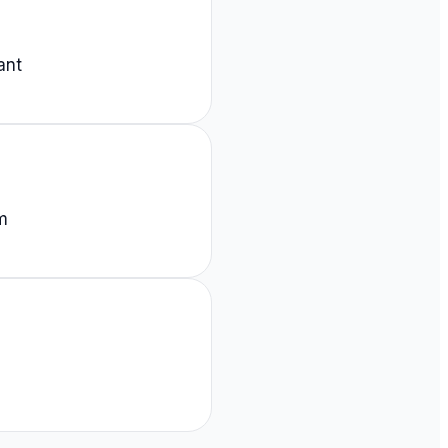
ant
m