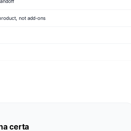
handoff
 product, not add-ons
ha certa