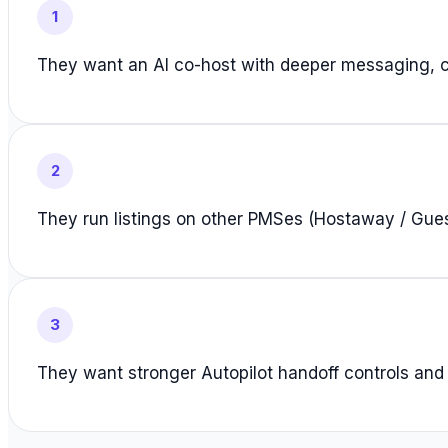
1
They want an AI co-host with deeper messaging, c
2
They run listings on other PMSes (Hostaway / Gues
3
They want stronger Autopilot handoff controls an