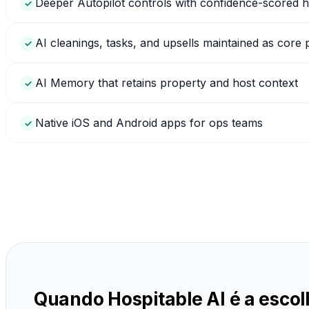
Deeper Autopilot controls with confidence-scored 
✓
AI cleanings, tasks, and upsells maintained as core
✓
AI Memory that retains property and host context
✓
Native iOS and Android apps for ops teams
✓
Quando Hospitable AI é a escol