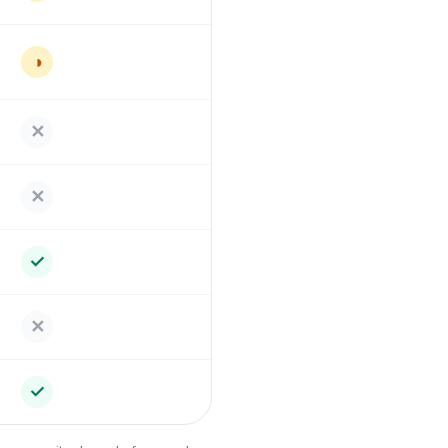
◑
✕
✕
✓
✕
✓