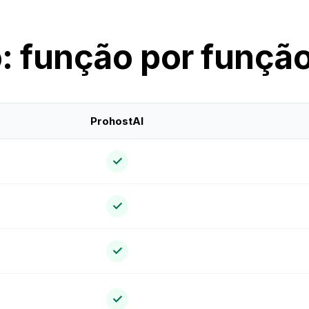
: função por funçã
ProhostAI
✓
✓
✓
✓