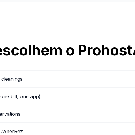
 escolhem o Prohost
 cleanings
(one bill, one app)
ervations
, OwnerRez