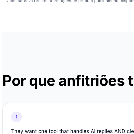
O comparativo reflete informações de produto publicamente dispon
Por que anfitriões
1
They want one tool that handles AI replies AND cl