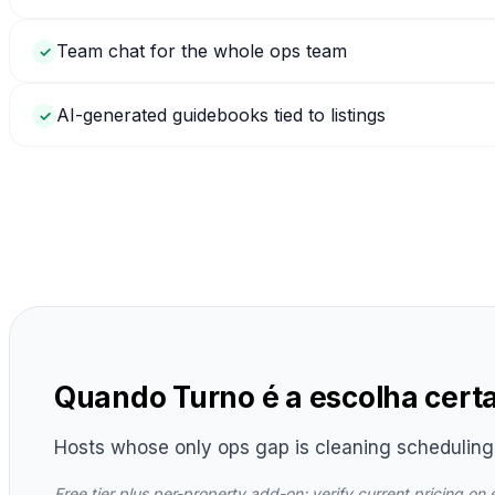
Team chat for the whole ops team
✓
AI-generated guidebooks tied to listings
✓
Quando Turno é a escolha cert
Hosts whose only ops gap is cleaning schedulin
Free tier plus per-property add-on; verify current pricing on 