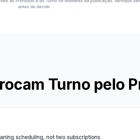
íveis do ProhostAI e do Turno no momento da publicação. Verifique se
antes de decidir.
 trocam Turno pelo 
eaning scheduling, not two subscriptions