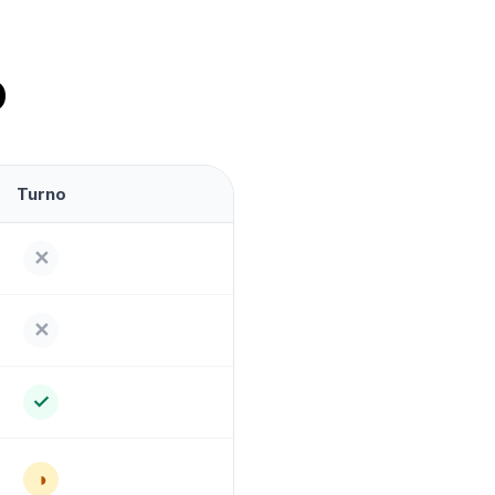
o
Turno
✕
✕
✓
◑