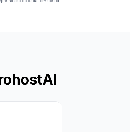
mpre no site de cada fornecedor
ProhostAI