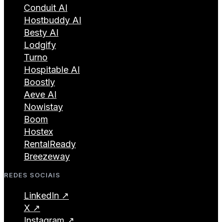
Conduit AI
Hostbuddy AI
Besty AI
Lodgify
Turno
Hospitable AI
Boostly
Aeve AI
Nowistay
Boom
Hostex
RentalReady
Breezeway
REDES SOCIAIS
LinkedIn ↗
X ↗
Instagram ↗