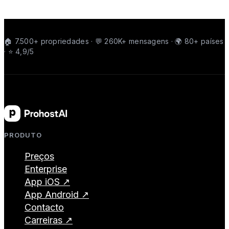
🏠 7.500+ propriedades · 💬 260K+ mensagens · 🌍 80+ países
· ⭐ 4,9/5
PRODUTO
Preços
Enterprise
App iOS ↗
App Android ↗
Contacto
Carreiras ↗