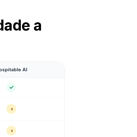
dade a
ospitable AI
✓
◑
◑