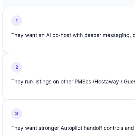
1
They want an AI co-host with deeper messaging, c
2
They run listings on other PMSes (Hostaway / Gues
3
They want stronger Autopilot handoff controls an