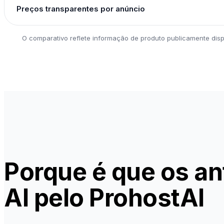
Preços transparentes por anúncio
O comparativo reflete informação de produto publicamente disp
Porque é que os an
AI pelo ProhostAI