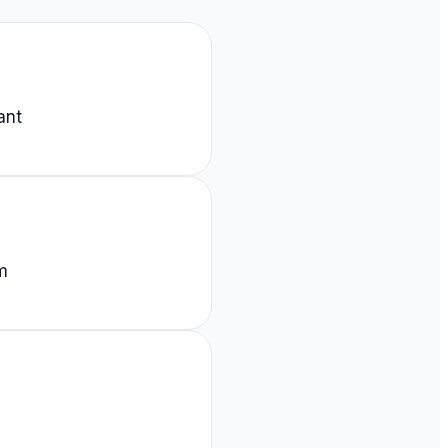
ant
m