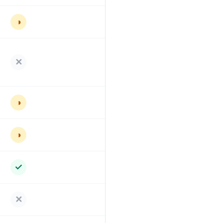
◑
✕
◑
◑
✓
✕