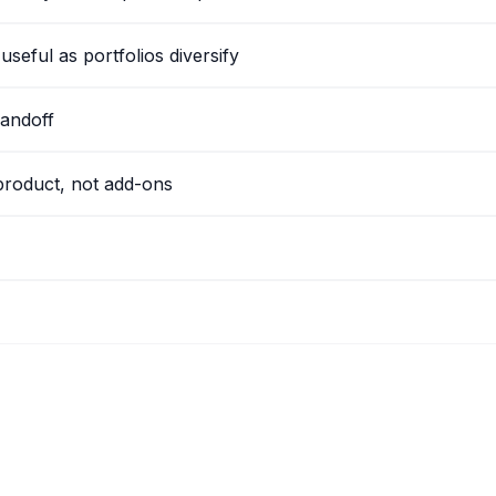
eful as portfolios diversify
handoff
 product, not add-ons