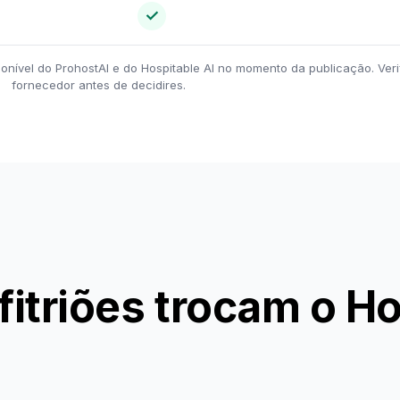
✓
onível do ProhostAI e do Hospitable AI no momento da publicação. Veri
fornecedor antes de decidires.
fitriões trocam o H