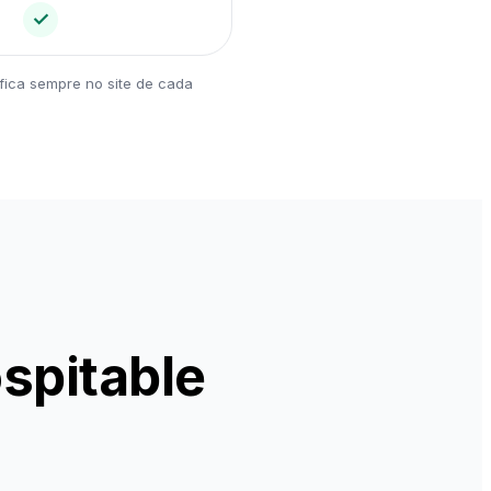
✓
fica sempre no site de cada
ospitable