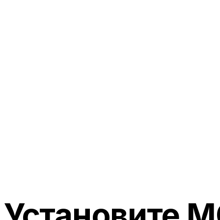
shell
curl https://connect
  -H "Authorization:
  -H "Content-Type: 
Установите M