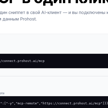
дин сниппет в свой AI-клиент — и вы подключены 
 данным Prohost.
//connect.prohost.ai/mcp
ote
s":["-y","mcp-remote","https://connect.prohost.ai/mcp"]}