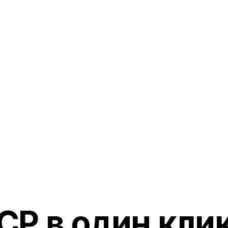
.prohost.ai/v1/listings \

 Bearer $PROHOST_KEY" \

application/json"
CP в один клик