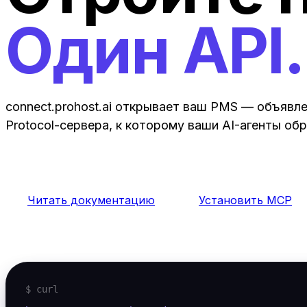
Один API
connect.prohost.ai открывает ваш PMS — объявле
Protocol-сервера, к которому ваши AI-агенты о
Читать документацию
Установить MCP
$ curl