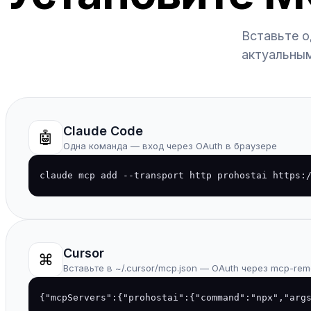
Вставьте о
актуальным
Claude Code
🤖
Одна команда — вход через OAuth в браузере
claude mcp add --transport http prohostai https:
Cursor
⌘
Вставьте в ~/.cursor/mcp.json — OAuth через mcp-rem
{"mcpServers":{"prohostai":{"command":"npx","arg