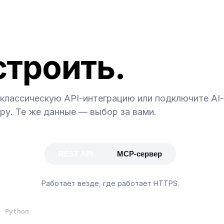
строить.
классическую API-интеграцию или подключите AI-
у. Те же данные — выбор за вами.
REST API
MCP-сервер
Работает везде, где работает HTTPS.
Python