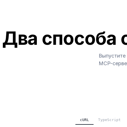
Два способа 
Выпустите 
MCP-сервер
cURL
TypeScript