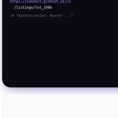
https://connect.prohost.ai/v1
/listings/lst_2V8k
-H "Authorization: Bearer ..."