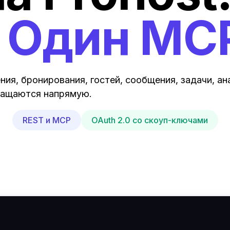
. Один MC
ния, бронирования, гостей, сообщения, задачи, ан
бращаются напрямую.
REST и MCP
OAuth 2.0 со скоуп-ключами