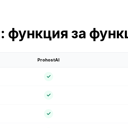
m: функция за фун
ProhostAI
✓
✓
✓