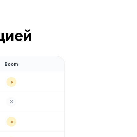
кцией
Boom
◑
✕
◑