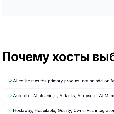
Почему хосты выб
AI co-host as the primary product, not an add-on f
✓
Autopilot, AI cleanings, AI tasks, AI upsells, AI Me
✓
Hostaway, Hospitable, Guesty, OwnerRez integratio
✓