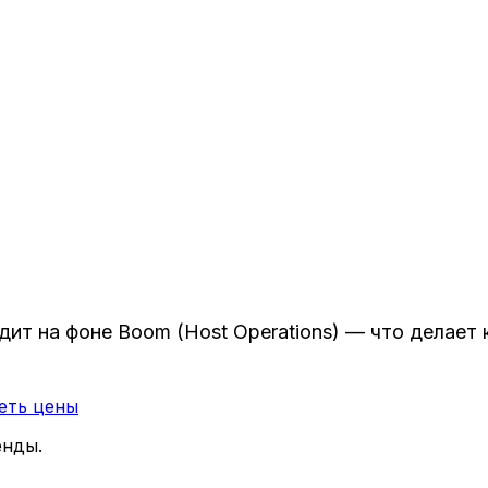
лядит на фоне Boom (Host Operations) — что делае
еть цены
енды.