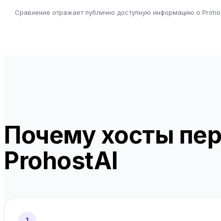
Сравнение отражает публично доступную информацию о Prohos
Почему хосты пер
ProhostAI
1