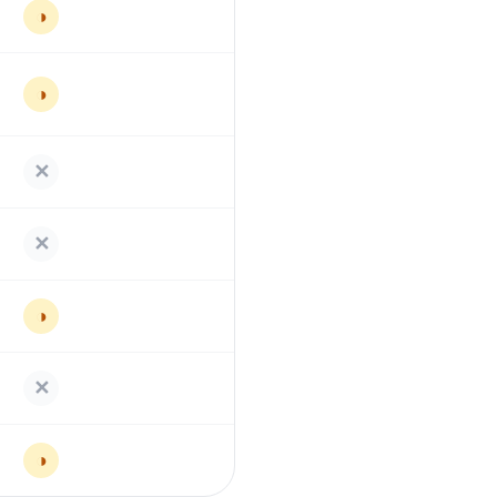
◑
◑
✕
✕
◑
✕
◑