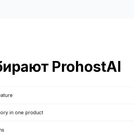
ирают ProhostAI
eature
mory in one product
ns