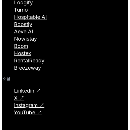
Lodgify
Turno
Hospitable AI
Boostly
Aeve AI
Nowistay
Boom
Hostex
RentalReady
Breezeway
소셜
Linkedin ↗
X ↗
Instagram ↗
YouTube ↗