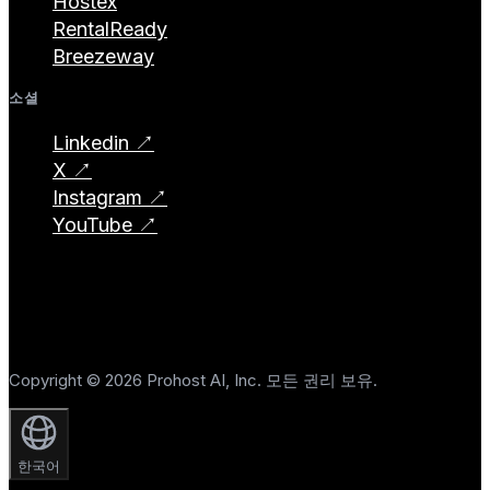
Hostex
RentalReady
Breezeway
소셜
Linkedin ↗
X ↗
Instagram ↗
YouTube ↗
Copyright © 2026 Prohost AI, Inc. 모든 권리 보유.
한국어