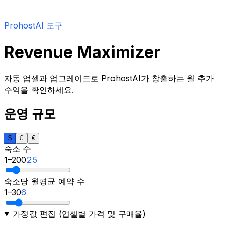
ProhostAI 도구
Revenue Maximizer
자동 업셀과 업그레이드로 ProhostAI가 창출하는 월 추가
수익을 확인하세요.
운영 규모
$
£
€
숙소 수
1
–
200
25
숙소당 월평균 예약 수
1
–
30
6
가정값 편집 (업셀별 가격 및 구매율)