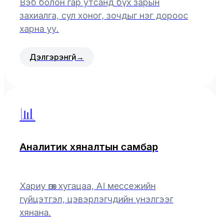
Вэб болон гар утсанд бүх зарын
захиалга, сул хоног, зочдыг нэг дороос
харна уу.
Дэлгэрэнгүй
→
📊
Аналитик хяналтын самбар
Хариу өгөх хугацаа, AI мессежийн
гүйцэтгэл, цэвэрлэгчдийн үнэлгээг
хянана.