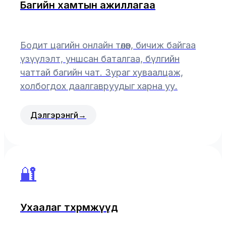
Багийн хамтын ажиллагаа
Бодит цагийн онлайн төлөв, бичиж байгаа
үзүүлэлт, уншсан баталгаа, бүлгийн
чаттай багийн чат. Зураг хуваалцаж,
холбогдох даалгавруудыг харна уу.
Дэлгэрэнгүй
→
🔐
Ухаалаг төхөөрөмжүүд