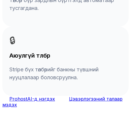
Төлбөр бүр зардлын бүртгэлд автоматаар
тусгагдана.
🔒
Аюулгүй төлбөр
Stripe бүх төлбөрийг банкны түвшний
нууцлалаар боловсруулна.
ProhostAI-д нэгдэх
Цэвэрлэгээний талаар
мэдэх