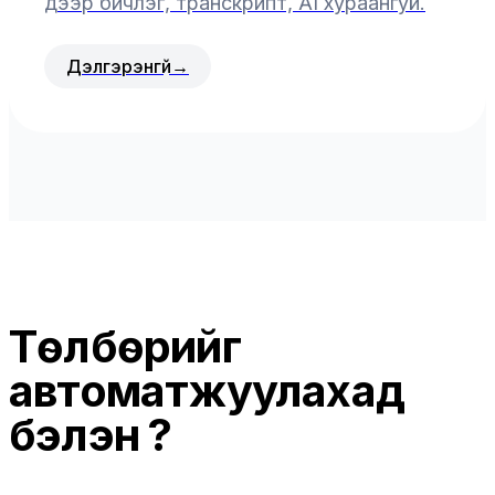
дээр бичлэг, транскрипт, AI хураангуй.
Дэлгэрэнгүй
→
Төлбөрийг
автоматжуулахад
бэлэн үү?