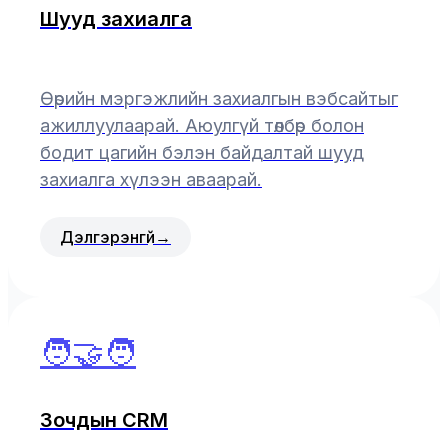
Шууд захиалга
Өөрийн мэргэжлийн захиалгын вэбсайтыг
ажиллуулаарай. Аюулгүй төлбөр болон
бодит цагийн бэлэн байдалтай шууд
захиалга хүлээн аваарай.
Дэлгэрэнгүй
→
🧑‍🤝‍🧑
Зочдын CRM