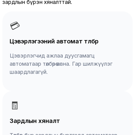
зардлын бүрэн хяналттай.
💳
Цэвэрлэгээний автомат төлбөр
Цэвэрлэгчид ажлаа дуусгамагц
автоматаар төлбөрөө авна. Гар шилжүүлэг
шаардлагагүй.
🧾
Зардлын хяналт