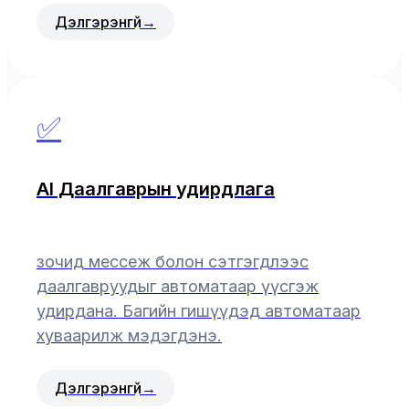
Дэлгэрэнгүй
→
✅
AI Даалгаврын удирдлага
зочид мессеж болон сэтгэгдлээс
даалгавруудыг автоматаар үүсгэж
удирдана. Багийн гишүүдэд автоматаар
хуваарилж мэдэгдэнэ.
Дэлгэрэнгүй
→