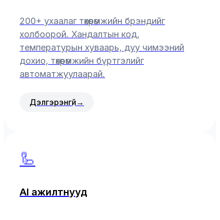
200+ ухаалаг төхөөрөмжийн брэндийг
холбоорой. Хандалтын код,
температурын хуваарь, дуу чимээний
дохио, төхөөрөмжийн бүртгэлийг
автоматжуулаарай.
Дэлгэрэнгүй
→
🦾
AI ажилтнууд