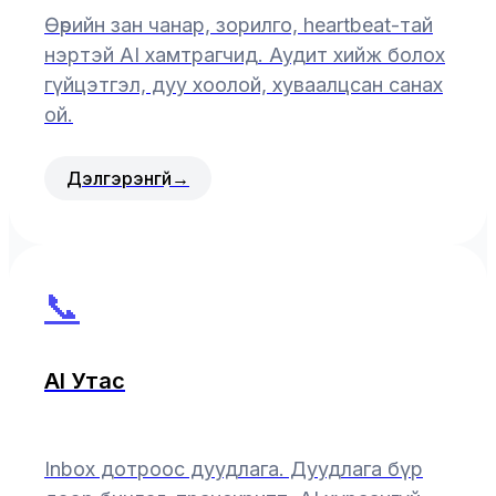
Өөрийн зан чанар, зорилго, heartbeat-тай
нэртэй AI хамтрагчид. Аудит хийж болох
гүйцэтгэл, дуу хоолой, хуваалцсан санах
ой.
Дэлгэрэнгүй
→
📞
AI Утас
Inbox дотроос дуудлага. Дуудлага бүр