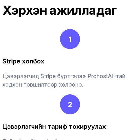
Хэрхэн ажилладаг
1
Stripe холбох
Цэвэрлэгчид Stripe бүртгэлээ ProhostAI-тай
хэдхэн товшилтоор холбоно.
2
Цэвэрлэгчийн тариф тохируулах