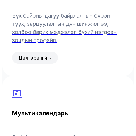
Бүх байрны дагуу байрлалтын бүрэн
түүх, зарцуулалтын дүн шинжилгээ,
холбоо барих мэдээлэл бүхий нэгдсэн
зочдын профайл.
Дэлгэрэнгүй
→
📅
Мультикалендарь