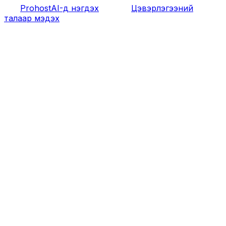
ProhostAI-д нэгдэх
Цэвэрлэгээний
талаар мэдэх