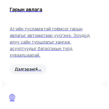
Гарын авлага
AI-ийн тусламжтай гоёмсог гарын
авлагыг автоматаар үүсгэнэ. Зочдод
илүү сайн туршлагыг хангаж,
асуултуудыг багасгахын тулд
хуваалцаарай.
Дэлгэрэнгүй
→
🌐