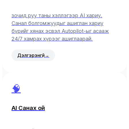
зочид руу таны хэллэгээр AI хариу.
Санал болгомжуудыг ашиглан хариу
бүрийг хянах эсвэл Autopilot-ыг асааж
24/7 хамрах хүрээг ашиглаарай.
Дэлгэрэнгүй
→
🧠
AI Санах ой