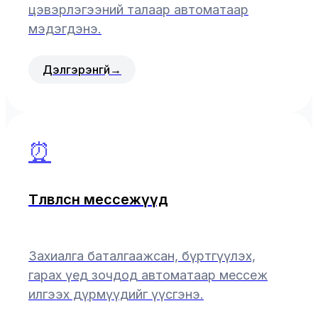
цэвэрлэгээний талаар автоматаар
мэдэгдэнэ.
Дэлгэрэнгүй
→
⏰
Төлөвлөсөн мессежүүд
Захиалга баталгаажсан, бүртгүүлэх,
гарах үед зочдод автоматаар мессеж
илгээх дүрмүүдийг үүсгэнэ.