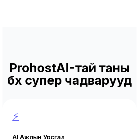
ProhostAI-тай таны
бүх супер чадварууд
⚡
AI Ажлын Урсгал