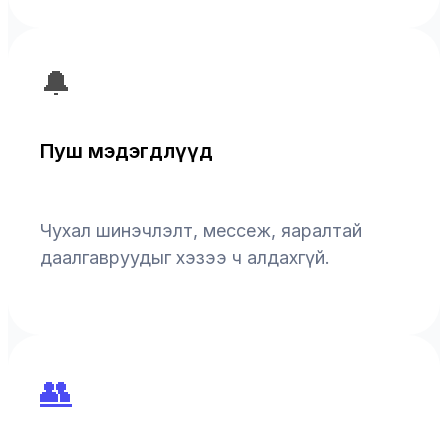
🔔
Пуш мэдэгдлүүд
Чухал шинэчлэлт, мессеж, яаралтай
даалгавруудыг хэзээ ч алдахгүй.
👥