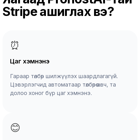
Stripe ашиглах вэ?
⏰
Цаг хэмнэнэ
Гараар төлбөр шилжүүлэх шаардлагагүй.
Цэвэрлэгчид автоматаар төлбөрөө авч, та
долоо хоног бүр цаг хэмнэнэ.
😊