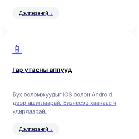
Дэлгэрэнгүй
→
📱
Гар утасны аппууд
Бүх боломжуудыг iOS болон Android
дээр ашиглаарай. Бизнесээ хаанаас ч
удирдаарай.
Дэлгэрэнгүй
→