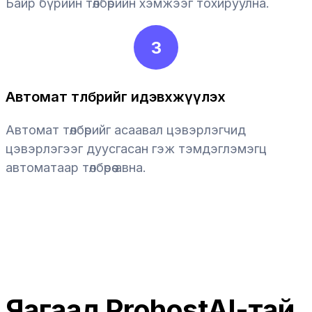
Байр бүрийн төлбөрийн хэмжээг тохируулна.
3
Автомат төлбөрийг идэвхжүүлэх
Автомат төлбөрийг асаавал цэвэрлэгчид
цэвэрлэгээг дуусгасан гэж тэмдэглэмэгц
автоматаар төлбөрөө авна.
Яагаад ProhostAI-тай