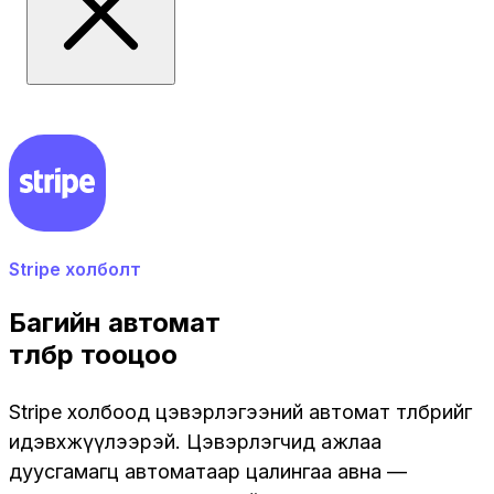
Stripe холболт
Багийн автомат
төлбөр тооцоо
Stripe холбоод цэвэрлэгээний автомат төлбөрийг
идэвхжүүлээрэй. Цэвэрлэгчид ажлаа
дуусгамагц автоматаар цалингаа авна —