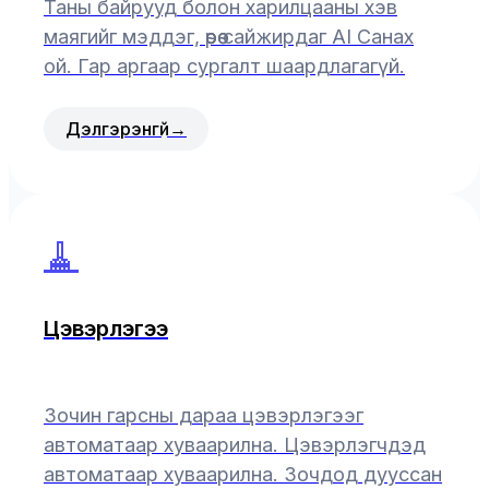
Таны байрууд болон харилцааны хэв
маягийг мэддэг, өөрөө сайжирдаг AI Санах
ой. Гар аргаар сургалт шаардлагагүй.
Дэлгэрэнгүй
→
🧹
Цэвэрлэгээ
Зочин гарсны дараа цэвэрлэгээг
автоматаар хуваарилна. Цэвэрлэгчдэд
автоматаар хуваарилна. Зочдод дууссан