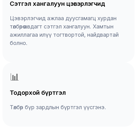
Сэтгэл хангалуун цэвэрлэгчид
Цэвэрлэгчид ажлаа дуусгамагц хурдан
төлбөрөө авдагт сэтгэл хангалуун. Хамтын
ажиллагаа илүү тогтвортой, найдвартай
болно.
📊
Тодорхой бүртгэл
Төлбөр бүр зардлын бүртгэл үүсгэнэ.