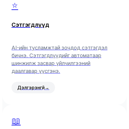
⭐
Сэтгэгдлүүд
AI-ийн тусламжтай зочдод сэтгэгдэл
бичнэ. Сэтгэгдлүүдийг автоматаар
шинжилж засвар үйлчилгээний
даалгавар үүсгэнэ.
Дэлгэрэнгүй
→
📖