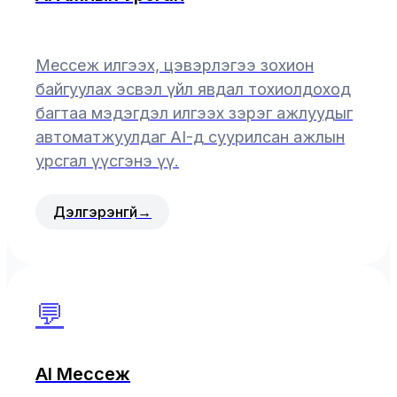
Мессеж илгээх, цэвэрлэгээ зохион
байгуулах эсвэл үйл явдал тохиолдоход
багтаа мэдэгдэл илгээх зэрэг ажлуудыг
автоматжуулдаг AI-д суурилсан ажлын
урсгал үүсгэнэ үү.
Дэлгэрэнгүй
→
💬
AI Мессеж