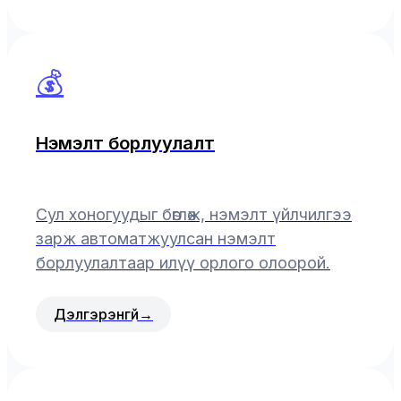
💰
Нэмэлт борлуулалт
Сул хоногуудыг бөглөж, нэмэлт үйлчилгээ
зарж автоматжуулсан нэмэлт
борлуулалтаар илүү орлого олоорой.
Дэлгэрэнгүй
→