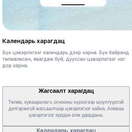
Календарь харагдац
Бүх цэвэрлэгээг календарь дээр харна. Бүх байранд
төлөвлөсөн, явагдаж буй, дууссан цэвэрлэгээг нэг
дор харна.
Жагсаалт харагдац
Төлөв, хуваарилагч, огнооны хүрээгээр шүүлтүүртэй
дэлгэрэнгүй жагсаалтаар цэвэрлэгээг хайна. Аливаа
цэвэрлэгээг хурдан олж удирдана.
Календарь харагдац