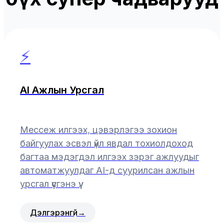
⚡
AI Ажлын Урсгал
Мессеж илгээх, цэвэрлэгээ зохион
байгуулах эсвэл үйл явдал тохиолдоход
багтаа мэдэгдэл илгээх зэрэг ажлуудыг
автоматжуулдаг AI-д суурилсан ажлын
урсгал үүсгэнэ үү.
Дэлгэрэнгүй
→