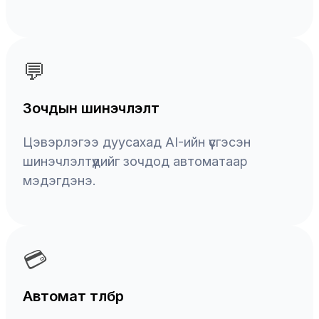
💬
Зочдын шинэчлэлт
Цэвэрлэгээ дуусахад AI-ийн үүсгэсэн
шинэчлэлтүүдийг зочдод автоматаар
мэдэгдэнэ.
💳
Автомат төлбөр