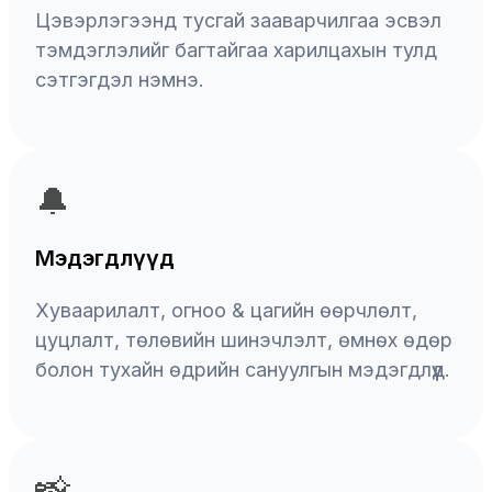
Цэвэрлэгээнд тусгай зааварчилгаа эсвэл
тэмдэглэлийг багтайгаа харилцахын тулд
сэтгэгдэл нэмнэ.
🔔
Мэдэгдлүүд
Хуваарилалт, огноо & цагийн өөрчлөлт,
цуцлалт, төлөвийн шинэчлэлт, өмнөх өдөр
болон тухайн өдрийн сануулгын мэдэгдлүүд.
📸