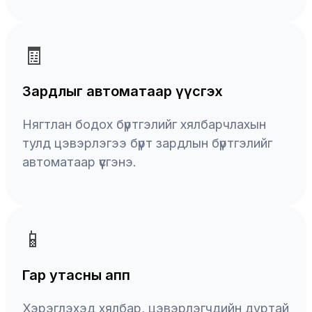
🧾
Зардлыг автоматаар үүсгэх
Нягтлан бодох бүртгэлийг хялбарчлахын
тулд цэвэрлэгээ бүрт зардлын бүртгэлийг
автоматаар үүсгэнэ.
📱
Гар утасны апп
Хэрэглэхэд хялбар, цэвэрлэгчдийн дуртай