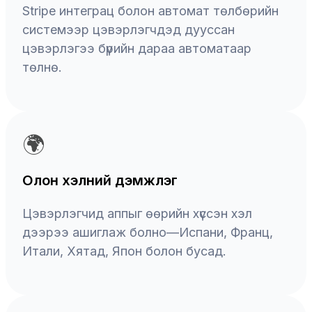
Stripe интеграц болон автомат төлбөрийн
системээр цэвэрлэгчдэд дууссан
цэвэрлэгээ бүрийн дараа автоматаар
төлнө.
🌍
Олон хэлний дэмжлэг
Цэвэрлэгчид аппыг өөрийн хүссэн хэл
дээрээ ашиглаж болно—Испани, Франц,
Итали, Хятад, Япон болон бусад.