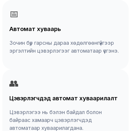
📅
Автомат хуваарь
Зочин бүр гарсны дараа хөдөлгөөнгүйгээр
эргэлтийн цэвэрлэгээг автоматаар үүсгэнэ.
👥
Цэвэрлэгчдэд автомат хуваарилалт
Цэвэрлэгээ нь бэлэн байдал болон
байраас хамаарч цэвэрлэгчдэд
автоматаар хуваарилагдана.