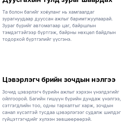
Та болон багийг хоёуланг нь хамгаалдаг
зурагнуудаар дууссан ажлыг баримтжуулаарай.
Зураг бүрийг автоматаар цаг, байршлын
тэмдэгтэйгээр бүртгэж, байрны нөхцөл байдлын
тодорхой бүртгэлийг үүсгэнэ.
Цэвэрлэгч бүрийн зочдын үнэлгээ
Зочид цэвэрлэгч бүрийн ажлыг хэрхэн үнэлдэгийг
ойлгоорой. Багийн гишүүн бүрийн дундаж үнэлгээ,
сэтгэгдлийн тоо, одны тархалтыг харж, зочдын
санал хүсэлтэй тусдаа цэвэрлэгээг судалж шилдэг
гүйцэтгэгчдийг хүлээн зөвшөөрөөрэй.