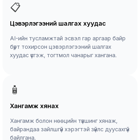
📋
Цэвэрлэгээний шалгах хуудас
AI-ийн тусламжтай эсвэл гар аргаар байр
бүрт тохирсон цэвэрлэгээний шалгах
хуудас үүсгэж, тогтмол чанарыг хангана.
🧴
Хангамж хянах
Хангамж болон нөөцийн түвшинг хянаж,
байрандаа зайлшгүй хэрэгтэй зүйлс дуусахгүй
байлгана.