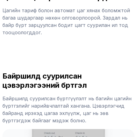
Цагийн тариф болон автомат цаг хянах боломжтой
багаа шударгаар нөхөн олговорлоорой. Зардал нь
байр бүрт зарцуулсан бодит цагт суурилан ил тод
тооцоологддог.
Байршилд суурилсан
цэвэрлэгээний бүртгэл
Байршилд суурилсан бүртгүүлэлт нь багийн цагийн
бүртгэлийг нарийвчлалтай хангана. Цэвэрлэгчид
байранд ирэхэд цагаа эхлүүлж, цаг нь зөв
бүртгэгдэж байгааг мэдэж болно.