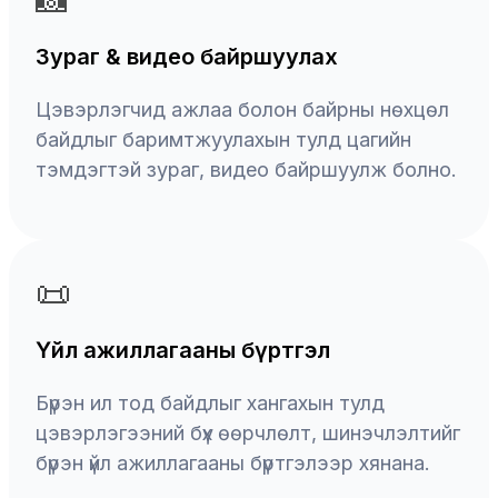
Зураг & видео байршуулах
Цэвэрлэгчид ажлаа болон байрны нөхцөл
байдлыг баримтжуулахын тулд цагийн
тэмдэгтэй зураг, видео байршуулж болно.
📜
Үйл ажиллагааны бүртгэл
Бүрэн ил тод байдлыг хангахын тулд
цэвэрлэгээний бүх өөрчлөлт, шинэчлэлтийг
бүрэн үйл ажиллагааны бүртгэлээр хянана.