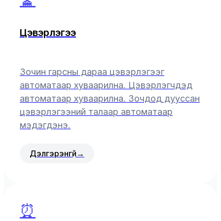
Цэвэрлэгээ
Зочин гарсны дараа цэвэрлэгээг
автоматаар хуваарилна. Цэвэрлэгчдэд
автоматаар хуваарилна. Зочдод дууссан
цэвэрлэгээний талаар автоматаар
мэдэгдэнэ.
Дэлгэрэнгүй
→
⏰