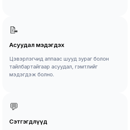
📝
Асуудал мэдэгдэх
Цэвэрлэгчид аппаас шууд зураг болон
тайлбартайгаар асуудал, гэмтлийг
мэдэгдэж болно.
💬
Сэтгэгдлүүд