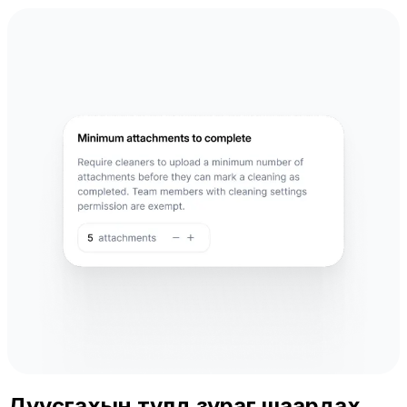
Дуусгахын тулд зураг шаардах