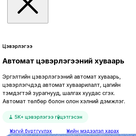
Цэвэрлэгээ
Автомат цэвэрлэгээний хуваарь
Эргэлтийн цэвэрлэгээний автомат хуваарь,
цэвэрлэгчдэд автомат хуваарилалт, цагийн
тэмдэгтэй зурагнууд, шалгах хуудас үүсгэх.
Автомат төлбөр болон олон хэлний дэмжлэг.
🧹 5K+ цэвэрлэгээ гүйцэтгэсэн
Үнэгүй бүртгүүлэх
Үнийн мэдээлэл харах