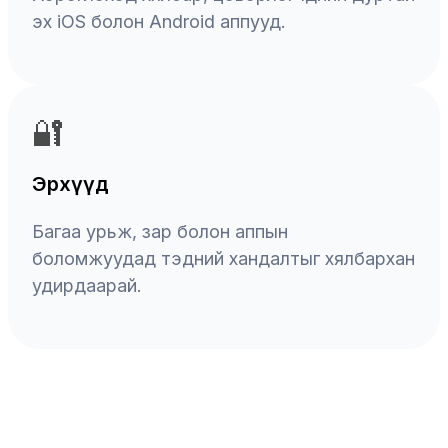
эх iOS болон Android аппууд.
🔐
Эрхүүд
Багаа урьж, зар болон аппын
боломжуудад тэдний хандалтыг хялбархан
удирдаарай.