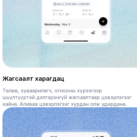
Жагсаалт харагдац
Төлөв, хуваарилагч, огнооны хүрээгээр
шүүлтүүртэй дэлгэрэнгүй жагсаалтаар цэвэрлэгээг
хайна. Аливаа цэвэрлэгээг хурдан олж удирдана.