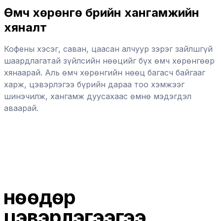
Өмч хөрөнгө бүрийн хангамжийн
хяналт
Кофены хэсэг, саван, цаасан алчуур зэрэг зайлшгүй
шаардлагатай зүйлсийн нөөцийг бүх өмч хөрөнгөөр
хянаарай. Аль өмч хөрөнгийн нөөц багасч байгааг
харж, цэвэрлэгээ бүрийн дараа тоо хэмжээг
шинэчилж, хангамж дуусахаас өмнө мэдэгдэл
аваарай.
Өнөөдөр
цэвэрлэгээгээ