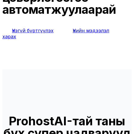
автоматжуулаарай
Үнэгүй бүртгүүлэх
Үнийн мэдээлэл
харах
ProhostAI-тай таны
бүх супер чадварууд