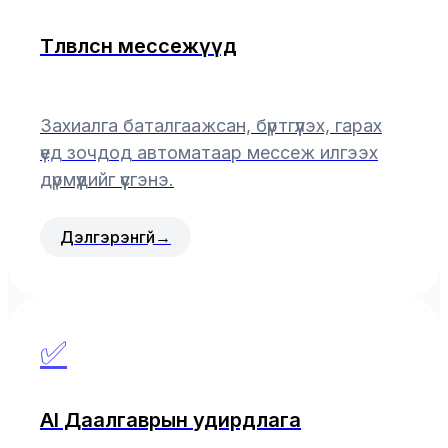
Төлөвлөсөн мессежүүд
Захиалга баталгаажсан, бүртгүүлэх, гарах
үед зочдод автоматаар мессеж илгээх
дүрмүүдийг үүсгэнэ.
Дэлгэрэнгүй
→
✅
AI Даалгаврын удирдлага