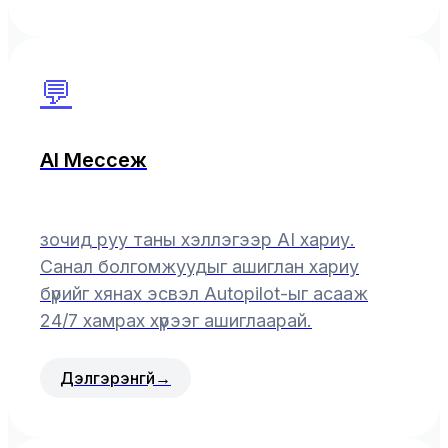
💬
AI Мессеж
зочид руу таны хэллэгээр AI хариу.
Санал болгомжуудыг ашиглан хариу
бүрийг хянах эсвэл Autopilot-ыг асааж
24/7 хамрах хүрээг ашиглаарай.
Дэлгэрэнгүй
→