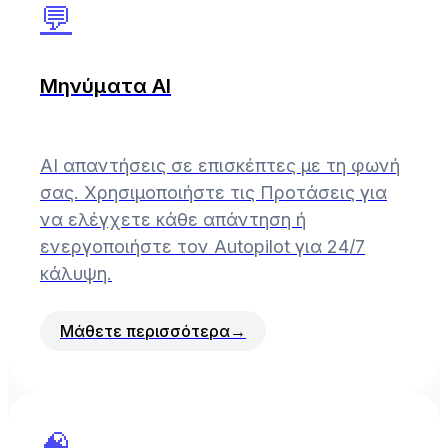
💬
Μηνύματα AI
AI απαντήσεις σε επισκέπτες με τη φωνή
σας. Χρησιμοποιήστε τις Προτάσεις για
να ελέγχετε κάθε απάντηση ή
ενεργοποιήστε τον Autopilot για 24/7
κάλυψη.
Μάθετε περισσότερα
→
🧠