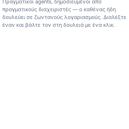
Πραγματικοί agents, δημοσιευμένοι από
πραγματικούς διαχειριστές — ο καθένας ήδη
δουλεύει σε ζωντανούς λογαριασμούς. Διαλέξτε
έναν και βάλτε τον στη δουλειά με ένα κλικ.
Προτεινόμενο
🧹
Επαληθευμένο
✓
Claudia
Cleaning Manager
Never let a guest arrive to a unit that isn't ready
❤️
Παλμός · πρόσφατα ενεργός
1.521 προσλήψεις
·
από ProhostAI Team
🇺🇸