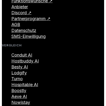
Funktionswünsche ↗
Anbieter
Discord ↗
Partnerprogramm ↗
AGB
Datenschutz
SMS-Einwilligung
VERGLEICH
Conduit AI
Hostbuddy AI
Besty AI
Lodgify
Turno
Hospitable AI
Boostly
Aeve AI
Nowistay