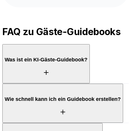
FAQ zu Gäste-Guidebooks
Was ist ein KI-Gäste-Guidebook?
Ein KI-Guidebook ist ein digitaler Leitfaden für deine
Wie schnell kann ich ein Guidebook erstellen?
Gäste mit Check-in-Schritten, WLAN, Hausregeln
und lokalen Empfehlungen. ProhostAI erstellt es aus
deinen Inseratsdetails, sodass Gäste die Antworten
erhalten, die sie brauchen, ohne dir zu schreiben.