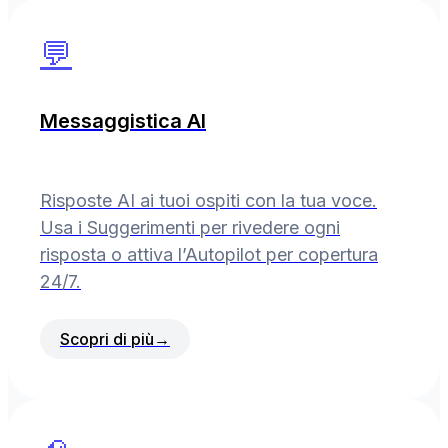
💬
Messaggistica AI
Risposte AI ai tuoi ospiti con la tua voce.
Usa i Suggerimenti per rivedere ogni
risposta o attiva l’Autopilot per copertura
24/7.
Scopri di più
→