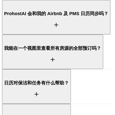
ProhostAI 会和我的 Airbnb 及 PMS 日历同步吗？
会。ProhostAI 会维护一个与 Airbnb、Hostaway、
我能在一个视图里查看所有房源的全部预订吗？
Hospitable、Guesty 和 OwnerRez 同步的统一日历，
让每一笔预订、封锁和变更都集中显示在一处，覆盖你
所有的房源。
可以。多房源日历会展示你整个房产组合的入住、退房
日历对保洁和任务有什么帮助？
和当日换客情况，让你一眼就能发现空档和繁忙的日
子，无需逐个房源查看。
日历上的预订会在退房时自动触发保洁和任务，因此预