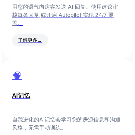
用您的语气向房客发送 AI 回复。使用建议审
核每条回复,或开启 Autopilot 实现 24/7 覆
盖。
了解更多
→
🧠
AI记忆
自我进化的AI记忆会学习您的房源信息和沟通
风格，无需手动训练。