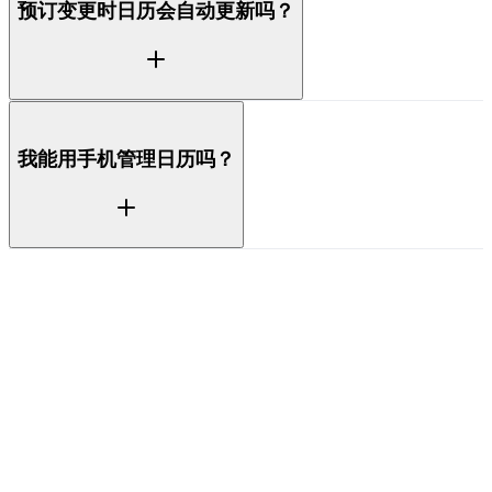
预订变更时日历会自动更新吗？
订一经确认或变更，换客就会立即排程，你无需手动跟
踪日期。
会。当房客预订、取消或调整日期时，日历以及任何关
我能用手机管理日历吗？
联的保洁或任务都会实时更新，让你的团队始终按照最
新的排程工作。
可以。原生 iOS 和 Android 应用让你随时随地掌握完
整日历，无论在哪都能查看今天的换客情况或某位房客
的日期。