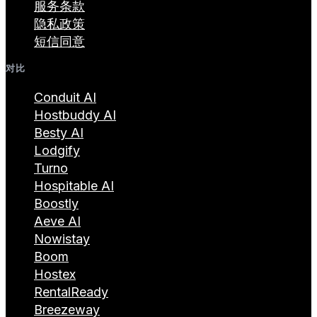
服务条款
隐私政策
短信同意
对比
Conduit AI
Hostbuddy AI
Besty AI
Lodgify
Turno
Hospitable AI
Boostly
Aeve AI
Nowistay
Boom
Hostex
RentalReady
Breezeway