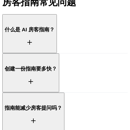
房客指南常见问题
什么是 AI 房客指南？
AI 指南是为你的房客准备的数字化指南，包含入住步
创建一份指南要多快？
骤、Wi-Fi、房屋规则和本地推荐。ProhostAI 会根据
你的房源详情自动生成，让房客无需联系你就能获得所
需的答案。
ProhostAI 会在几分钟内根据你现有的房源和 AI
指南能减少房客提问吗？
Memory 起草一份指南，然后你可以随意修改任何内
容。不用从一张白纸开始填写。