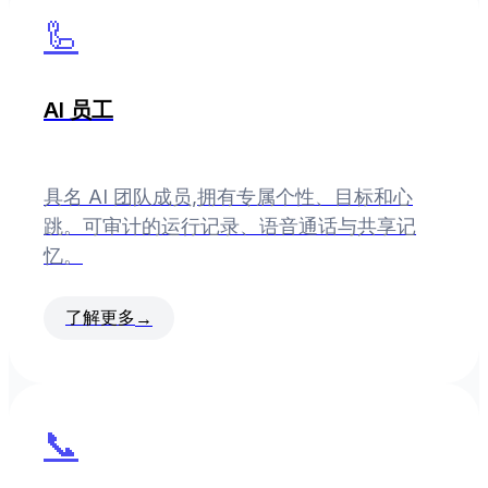
🦾
AI 员工
具名 AI 团队成员,拥有专属个性、目标和心
跳。可审计的运行记录、语音通话与共享记
忆。
了解更多
→
📞