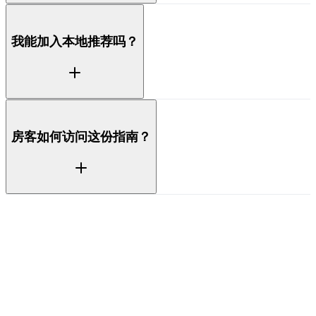
能。当入住、Wi-Fi、停车和房屋规则都集中在一份简
我能加入本地推荐吗？
明易懂的指南里时，房客可以自助了解基本信息，让你
和 AI 在每次入住期间处理更少的重复问题。
可以。你可以添加自己喜爱的餐厅、咖啡馆和值得做的
房客如何访问这份指南？
事，让房客获得可信赖的本地小贴士，使他们的入住更
美好，也让你的房源更令人难忘。
房客通过你分享的链接打开指南，在任意手机或浏览器
上都能查看，无需下载应用，让信息在他们需要时一触
即达。