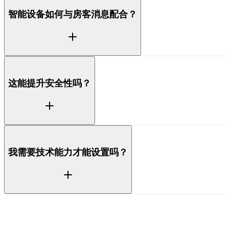
可以。ProhostAI 能在入住时把正确的门禁码发给每位
智能设备如何与房客消息配合？
房客，并在消息中引用它，让房客顺利进门，而你无需
为每次入住手动发送密码。
因为设备与处理你收件箱的是同一个平台，AI 能用准
这能提升安全性吗？
确的、针对具体预订的细节回答门禁和进门问题，让房
客在对话中就能得到正确的指引。
把密码与预订绑定意味着门禁会与每位房客的入住时段
我需要技术能力才能设置吗？
对齐，从而降低密码过期或被共享的风险，让进门权限
始终绑定在真正有预订的人身上。
不需要。连接受支持的设备是引导式设置，一旦关联
好，ProhostAI 就会处理预订时机，让你无需为每笔预