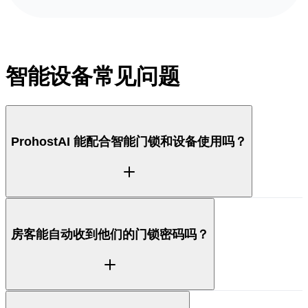
智能设备常见问题
ProhostAI 能配合智能门锁和设备使用吗？
可以。ProhostAI 连接智能门锁和设备，让门禁码和设
房客能自动收到他们的门锁密码吗？
备操作能与预订及入住关联起来，使 AI 能在合适的时
机把进门信息分享给房客。