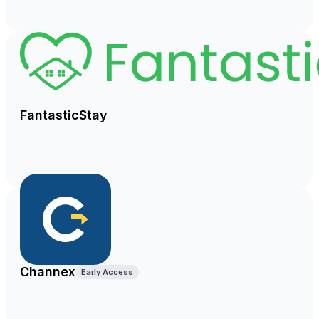
FantasticStay
Channex
Early Access