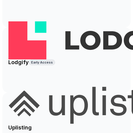
Lodgify
Early Access
Uplisting