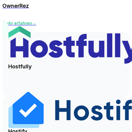
OwnerRez
Mehr erfahren
→
Hostfully
Hostify