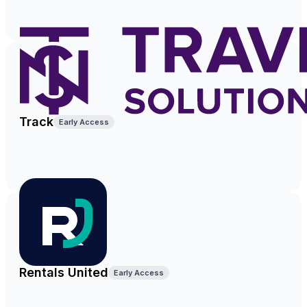
Track
Early Access
Rentals United
Early Access