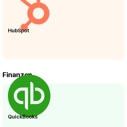
HubSpot
Finanzen
QuickBooks